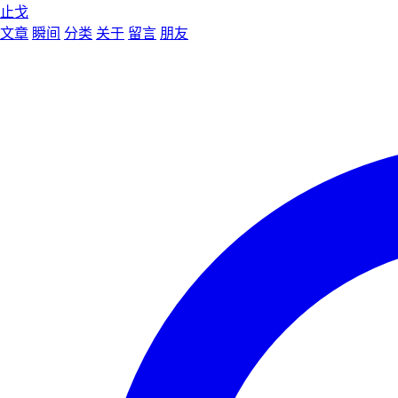
止戈
文章
瞬间
分类
关于
留言
朋友