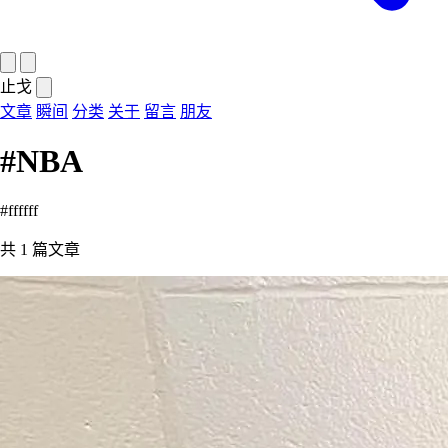
止戈
文章
瞬间
分类
关于
留言
朋友
#NBA
#ffffff
共
1
篇文章